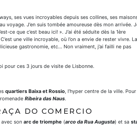
mways, ses vues incroyables depuis ses collines, ses maison
te au voyage. J’en suis tombée amoureuse dès mon arrivée. J
st-ce que c’est beau ici! ». J’ai été séduite dès la 1ère
’est une ville incroyable, où l’on a envie de rester vivre. L
licieuse gastronomie, etc… Non vraiment, j’ai failli ne pas
 pour ces 3 jours de visite de Lisbonne.
ses
quartiers Baixa et Rossio
, l’hyper centre de la ville. Pour
 promenade
Ribeira das Naus
.
PRAÇA DO COMERCIO
e, avec son
arc de triomphe
(
arco da Rua Augusta
) et sa
st