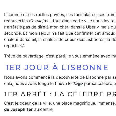
Lisbonne et ses ruelles pavées, ses funiculaires, ses tra
recouvertes
d’azulejos
… tout dans cette ville nous invi
n’arrêtais pas de dire à mon chéri dans le Uber « mais qu’e
seconde. Et mon séjour n’a fait que confirmer cet amour. C
chaleur du soleil, la chaleur de coeur des Lisboètes, la dé
repartir 😉
Trêve de bavardage, c’est parti, je vous emmène avec moi
1ER JOUR À LISBONNE
Nous avons commencé la découverte de Lisbonne par 
cela, nous avons longé le fleuve le
Tage
par sa célèbre
1ER ARRÊT : LA CÉLÈBRE 
C’est le coeur de la ville, une place magnifique, immens
de Joseph 1er
au centre.