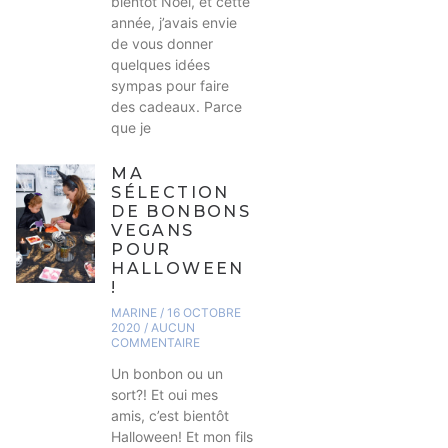
bientôt Noël, et cette
année, j’avais envie
de vous donner
quelques idées
sympas pour faire
des cadeaux. Parce
que je
MA
SÉLECTION
DE BONBONS
VEGANS
POUR
HALLOWEEN
!
MARINE
16 OCTOBRE
2020
AUCUN
COMMENTAIRE
Un bonbon ou un
sort?! Et oui mes
amis, c’est bientôt
Halloween! Et mon fils