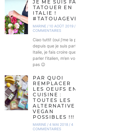
JE ME SUIS FAITE
TATOUER EN
ITALIE !
#TATOUAGEVEGAN
MARINE
10 AOÛT 2019
2
COMMENTAIRES
Ciao tutti! (oui j’me la pète
depuis que je suis partie en
Italie, je fais croire que je sais
parler l’italien, m’en voulez
pas 😉
PAR QUOI
REMPLACER
LES OEUFS EN
CUISINE :
TOUTES LES
ALTERNATIVES
VEGAN
POSSIBLES !!!
MARINE
4 MAI 2018
4
COMMENTAIRES