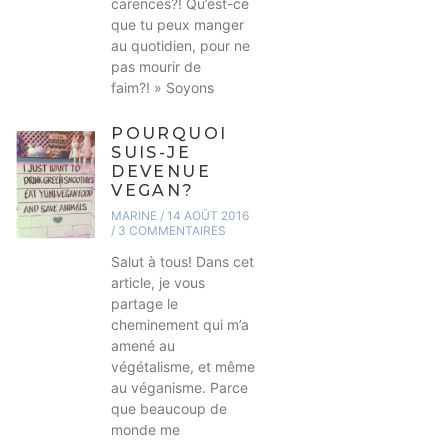
carences?! Qu’est-ce
que tu peux manger
au quotidien, pour ne
pas mourir de
faim?! » Soyons
POURQUOI
SUIS-JE
DEVENUE
VEGAN?
MARINE
14 AOÛT 2016
3 COMMENTAIRES
Salut à tous! Dans cet
article, je vous
partage le
cheminement qui m’a
amené au
végétalisme, et même
au véganisme. Parce
que beaucoup de
monde me