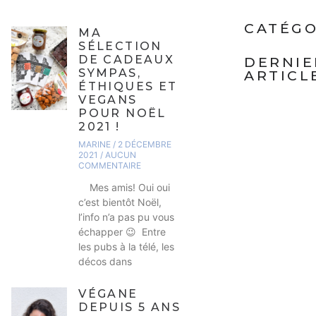
CATÉGO
MA
SÉLECTION
DE CADEAUX
DERNIE
SYMPAS,
ARTICL
ÉTHIQUES ET
VEGANS
POUR NOËL
2021 !
MARINE
2 DÉCEMBRE
2021
AUCUN
COMMENTAIRE
Mes amis! Oui oui
c’est bientôt Noël,
l’info n’a pas pu vous
échapper 😉 Entre
les pubs à la télé, les
décos dans
VÉGANE
DEPUIS 5 ANS