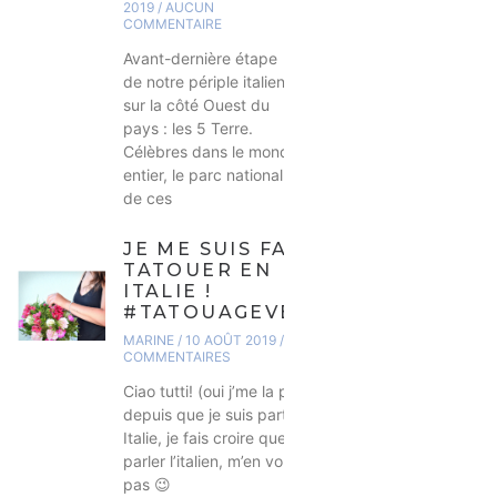
2019
AUCUN
COMMENTAIRE
Avant-dernière étape
de notre périple italien,
sur la côté Ouest du
pays : les 5 Terre.
Célèbres dans le monde
entier, le parc national
de ces
JE ME SUIS FAITE
TATOUER EN
ITALIE !
#TATOUAGEVEGAN
MARINE
10 AOÛT 2019
2
COMMENTAIRES
Ciao tutti! (oui j’me la pète
depuis que je suis partie en
Italie, je fais croire que je sais
parler l’italien, m’en voulez
pas 😉