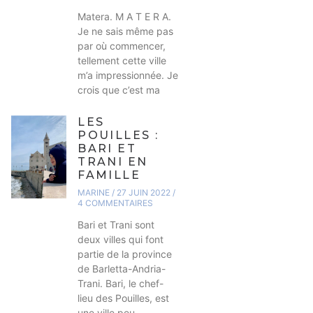
Matera. M A T E R A.
Je ne sais même pas
par où commencer,
tellement cette ville
m’a impressionnée. Je
crois que c’est ma
LES
POUILLES :
BARI ET
TRANI EN
FAMILLE
MARINE
27 JUIN 2022
4 COMMENTAIRES
Bari et Trani sont
deux villes qui font
partie de la province
de Barletta-Andria-
Trani. Bari, le chef-
lieu des Pouilles, est
une ville peu