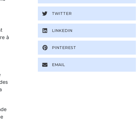
TWITTER
st
LINKEDIN
re à
PINTEREST
EMAIL
e
 des
a
nde
ue