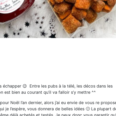
us échapper 😉 Entre les pubs à la télé, les décos dans les
n est bien au courant qu’il va falloir s’y mettre ^^
r Noël l’an dernier, alors j’ai eu envie de vous re propos
qui je l’espère, vous donnera de belles idées 🙂 La plupart d
même déjà achetés et testés. Je peux donc vous garantir qu’