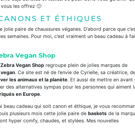
i vous les offrez 🙂
CANONS ET ÉTHIQUES
ne jolie paire de chaussures véganes. D’abord parce que c’e
s les semaines. Pour moi, c’est vraiment un beau cadeau à fai
 Zebra Vegan Shop
.
Zebra Vegan Shop
regroupe plein de jolies marques de
 vegan
. Ce site est né de l’envie de Cyrielle, sa créatrice, d
ver les animaux et la planète
. Et aussi de mettre en avant
ser des alternatives sympas pour les personnes qui aiment l
riqués en Europe
.
vrai beau cadeau qui soit canon et éthique, je vous recomma
uis plusieurs mois cette jolie paire de
baskets
de la marq
 sont hyper comfy, chaudes, et stylées. Mes nouvelles