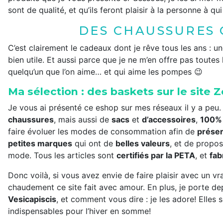
sont de qualité, et qu’ils feront plaisir à la personne à qu
DES CHAUSSURES 
C’est clairement le cadeaux dont je rêve tous les ans : u
bien utile. Et aussi parce que je ne m’en offre pas toute
quelqu’un que l’on aime… et qui aime les pompes 😉
Ma sélection : des baskets sur le site
Je vous ai présenté ce eshop sur mes réseaux il y a peu
chaussures
, mais aussi de
sacs
et
d’accessoires
,
100%
faire évoluer les modes de consommation afin de
préser
petites marques
qui ont de
belles valeurs
, et de propo
mode. Tous les articles sont
certifiés par la PETA
, et
fab
Donc voilà, si vous avez envie de faire plaisir avec un 
chaudement ce site fait avec amour. En plus, je porte dep
Vesicapiscis
, et comment vous dire : je les adore! Elles
indispensables pour l’hiver en somme!