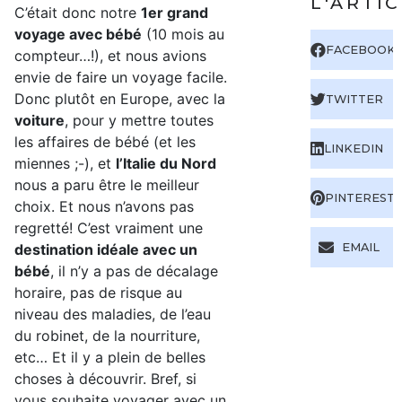
L'ARTI
C’était donc notre
1er grand
voyage avec bébé
(10 mois au
FACEBOOK
compteur…!), et nous avions
envie de faire un voyage facile.
Donc plutôt en Europe, avec la
TWITTER
voiture
, pour y mettre toutes
les affaires de bébé (et les
LINKEDIN
miennes ;-), et
l’Italie du Nord
nous a paru être le meilleur
PINTEREST
choix. Et nous n’avons pas
regretté! C’est vraiment une
destination idéale avec un
EMAIL
bébé
, il n’y a pas de décalage
horaire, pas de risque au
niveau des maladies, de l’eau
du robinet, de la nourriture,
etc… Et il y a plein de belles
choses à découvrir. Bref, si
vous souhaite voyager avec un