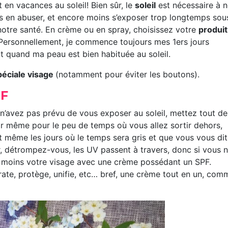
en vacances au soleil! Bien sûr, le
soleil
est nécessaire à n
pas en abuser, et encore moins s’exposer trop longtemps sou
 notre santé. En crème ou en spray, choisissez votre
produit
 Personnellement, je commence toujours mes 1ers jours
nt quand ma peau est bien habituée au soleil.
péciale visage
(notamment pour éviter les boutons).
PF
 n’avez pas prévu de vous exposer au soleil, mettez tout de
ar même pour le peu de temps où vous allez sortir dehors,
Et même les jours où le temps sera gris et que vous vous di
r, détrompez-vous, les UV passent à travers, donc si vous 
u moins votre visage avec une crème possédant un SPF.
ate, protège, unifie, etc… bref, une crème tout en un, com