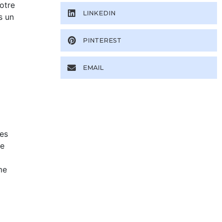
otre
LINKEDIN
s un
PINTEREST
EMAIL
tes
ne
me