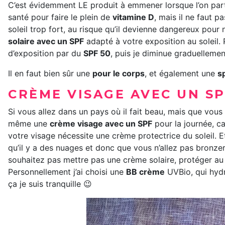
C’est évidemment LE produit à emmener lorsque l’on part 
santé pour faire le plein de
vitamine D
, mais il ne faut 
soleil trop fort, au risque qu’il devienne dangereux pour
solaire avec un SPF
adapté à votre exposition au soleil.
d’exposition par du
SPF 50
, puis je diminue graduelleme
Il en faut bien sûr une
pour le corps
, et également une
s
CRÈME VISAGE AVEC UN S
Si vous allez dans un pays où il fait beau, mais que vous
même une
crème visage avec un SPF
pour la journée, c
votre visage nécessite une crème protectrice du soleil. 
qu’il y a des nuages et donc que vous n’allez pas bronze
souhaitez pas mettre pas une crème solaire, protéger a
Personnellement j’ai choisi une
BB crème
UVBio, qui hydr
ça je suis tranquille 😉